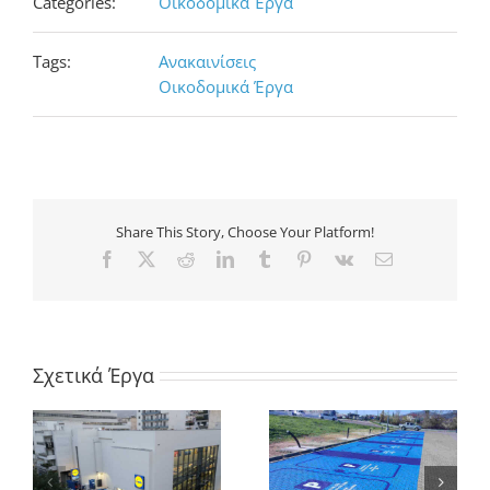
Categories:
Οικοδομικά Έργα
Tags:
Ανακαινίσεις
Οικοδομικά Έργα
Share This Story, Choose Your Platform!
Facebook
X
Reddit
LinkedIn
Tumblr
Pinterest
Vk
Ηλ.
διεύθυνση
Σχετικά Έργα
Επεκτάσεις
supermarket για τη
Κατασκευή