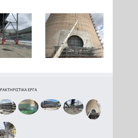
γασίες Ενίσχυσης και
Ενίσχυση τεσσάρων
Διάνοιξης Οπής σε
κτιρίων από ΟΣ στη
Πύργο Ψύξης στην
Βούλα
Κοζάνη
ΡΑΚΤΗΡΙΣΤΙΚΑ ΕΡΓΑ