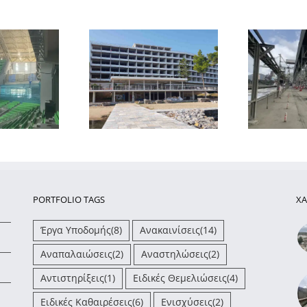
νίσχυση ενός
Ερ
Αποκαταστάσεις και
οκταώροφου
ενισχύσεις μεταλλικών
νοδοχείου στη
βάθρων γέφυρας
Χαλκίδα
PORTFOLIO TAGS
ΧΑ
Έργα Υποδομής
(8)
Ανακαινίσεις
(14)
Αναπαλαιώσεις
(2)
Αναστηλώσεις
(2)
Αντιστηρίξεις
(1)
Ειδικές Θεμελιώσεις
(4)
Ειδικές Καθαιρέσεις
(6)
Ενισχύσεις
(2)