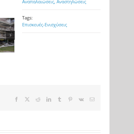
Αναπαλαιώσεις, Αναστηλώσεις
Tags:
Επισκευές-Ενισχύσεις
Facebook
X
Reddit
LinkedIn
Tumblr
Pinterest
Vk
Ηλ.
διεύθυνση