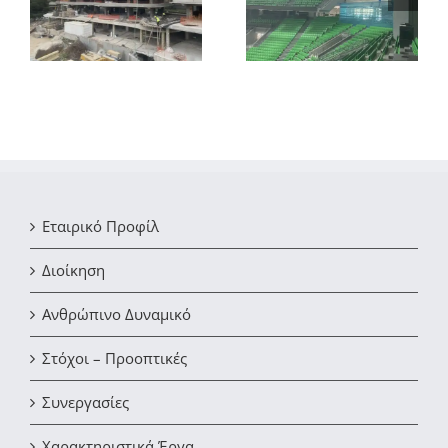
πλακών από ΟΣ στο
οκταώροφου
η
κλειστό γήπεδο
ξενοδοχείου στη
μπάσκετ του ΟΑΚΑ
Χαλκίδα
Εταιρικό Προφίλ
Διοίκηση
Ανθρώπινο Δυναμικό
Στόχοι – Προοπτικές
Συνεργασίες
Χαρακτηριστικά Έργα