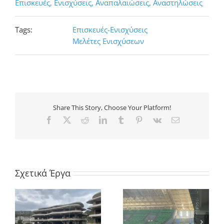
Επισκευές, Ενισχύσεις, Αναπαλαιώσεις, Αναστηλώσεις
Tags:
Επισκευές-Ενισχύσεις
Μελέτες Ενισχύσεων
Share This Story, Choose Your Platform!
Facebook
X
Reddit
LinkedIn
Tumblr
Pinterest
Vk
Ηλ.
διεύθυνση
Σχετικά Έργα
Ενίσχυση δοκών και
Ενίσχυση ενός
ν