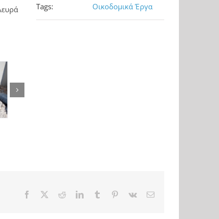
Tags:
Οικοδομικά Έργα
λευρά
Facebook
X
Reddit
LinkedIn
Tumblr
Pinterest
Vk
Ηλ.
διεύθυνση