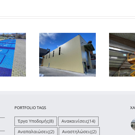
Έλεγχος και
Ε
σκευή μεταλλικού
αποκατάσταση βλαβών
ρίου στο Αλιβέρι
σε αποθήκη logistics στη
πρ
Ευβοίας
Θήβα
Κλ
PORTFOLIO TAGS
ΧΑ
Έργα Υποδομής
(8)
Ανακαινίσεις
(14)
Αναπαλαιώσεις
(2)
Αναστηλώσεις
(2)