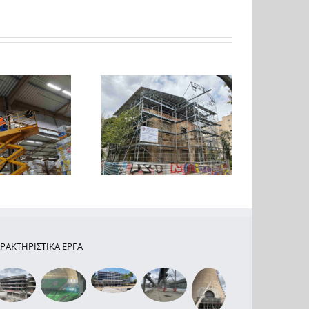
ργασίες προσωρινής
Κατασκευή νέου
αντιστήριξης και
supermarket στον Νέο
οστασίας της Βίλλα
Κόσμο
ωναρίδη στα Πατήσια
ΡΑΚΤΗΡΙΣΤΙΚΑ ΕΡΓΑ