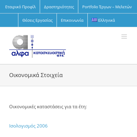
Skip
Εταιρικό Προφίλ
Δραστηριότητες
Portfolio Έργων – Μελετών
to
content
Θέσεις Εργασίας
Επικοινωνία
Ελληνικά
Οικονομικά Στοιχεία
Οικονομικές καταστάσεις για τα έτη:
Ισολογισμός 2006