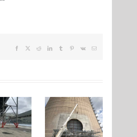
Facebook
X
Reddit
LinkedIn
Tumblr
Pinterest
Vk
Ηλ.
διεύθυνση
γασίες Ενίσχυσης και
Ενίσχυση τεσσάρων
Διάνοιξης Οπής σε
κτιρίων από ΟΣ στη
Πύργο Ψύξης στην
Βούλα
Κοζάνη