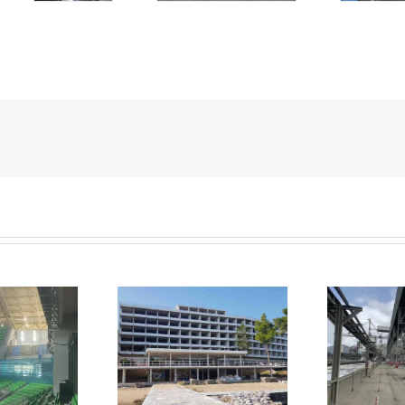
νίσχυση ενός
Ερ
Αποκαταστάσεις και
οκταώροφου
ενισχύσεις μεταλλικών
νοδοχείου στη
βάθρων γέφυρας
Χαλκίδα