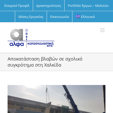
Skip
Εταιρικό Προφίλ
Δραστηριότητες
Portfolio Έργων – Μελετών
to
content
Θέσεις Εργασίας
Επικοινωνία
Ελληνικά
Αποκατάσταση βλαβών σε σχολικό
συγκρότημα στη Χαλκίδα