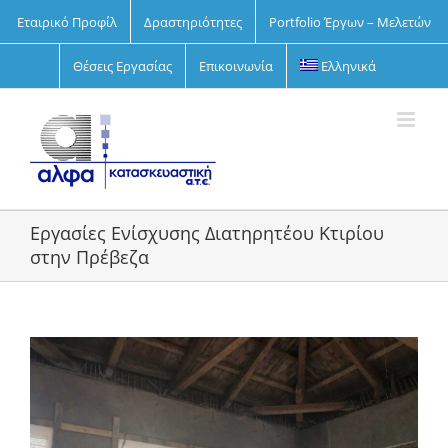
Skip
Εταιρικό Προφίλ
Δραστηριότητες
Portfolio Έργων – Μελετών
to
content
Θέσεις Εργασίας
Επικοινωνία
Ελληνικά
Εργασίες Ενίσχυσης Διατηρητέου Κτιρίου
στην Πρέβεζα