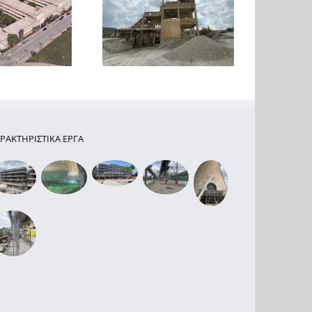
Μελέτη Ενίσχυσης Φ.Ο.
λέτη ενίσχυσης Φ.Ο.
τριών κτιρίων
ομηχανικού κτιρίου
βιομηχανικού
στην Εύβοια
συγκροτήματος στα
Οινόφυτα
ΡΑΚΤΗΡΙΣΤΙΚΑ ΕΡΓΑ