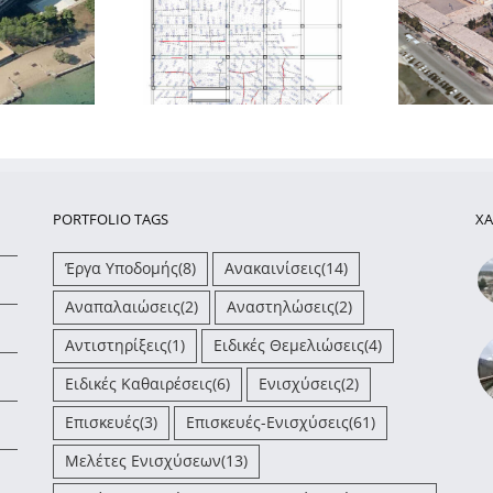
κατάσταση και
Μελέτη ενίσχυσης των
Με
χυση πλάκας από
κτιρίων στο
βι
σμένο σκυρόδεμα
συγκρότημα ΕΠΑΛ στη
με σοβαρές
Χαλκίδα
ρηγματώσεις
PORTFOLIO TAGS
ΧΑ
Έργα Υποδομής
(8)
Ανακαινίσεις
(14)
Αναπαλαιώσεις
(2)
Αναστηλώσεις
(2)
Αντιστηρίξεις
(1)
Ειδικές Θεμελιώσεις
(4)
Ειδικές Καθαιρέσεις
(6)
Ενισχύσεις
(2)
Επισκευές
(3)
Επισκευές-Ενισχύσεις
(61)
Μελέτες Ενισχύσεων
(13)