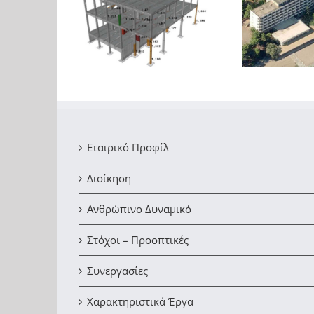
Ενίσχυσης Φ.Ο.
Απο
Μελέτη ενίσχυσης Φ.Ο.
ών κτιρίων
ενίσ
ξενοδοχείου στη
μηχανικού
οπλι
Χαλκίδα
τήματος στα
ινόφυτα
Εταιρικό Προφίλ
Διοίκηση
Ανθρώπινο Δυναμικό
Στόχοι – Προοπτικές
Συνεργασίες
Χαρακτηριστικά Έργα