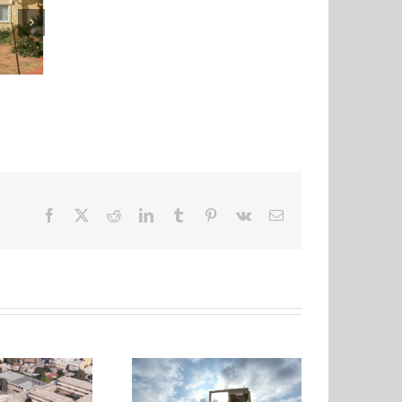
Facebook
X
Reddit
LinkedIn
Tumblr
Pinterest
Vk
Ηλ.
διεύθυνση