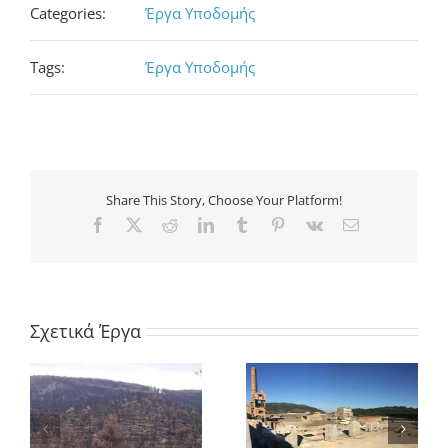
Categories:
Έργα Υποδομής
Tags:
Έργα Υποδομής
Share This Story, Choose Your Platform!
Facebook
X
Reddit
LinkedIn
Tumblr
Pinterest
Vk
Ηλ.
διεύθυνση
Σχετικά Έργα
Κατασκευή Βάθρων
Κατασκευή Έργων
στήριξης
Υποδομής σε Φ/Β