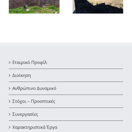
περιστροφικού
Σταθμό 500Kwp στη
φούρνου
Θήβα
21
Εταιρικό Προφίλ
Διοίκηση
Ανθρώπινο Δυναμικό
Στόχοι – Προοπτικές
Συνεργασίες
Χαρακτηριστικά Έργα