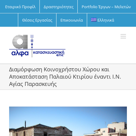
Skip
Εταιρικό Προφίλ
Δραστηριότητες
Portfolio Έργων – Μελετών
to
content
Θέσεις Εργασίας
Επικοινωνία
Ελληνικά
Διαμόρφωση Κοινοχρήστου Χώρου και
Αποκατάσταση Παλαιού Κτιρίου έναντι Ι.Ν.
Αγίας Παρασκευής